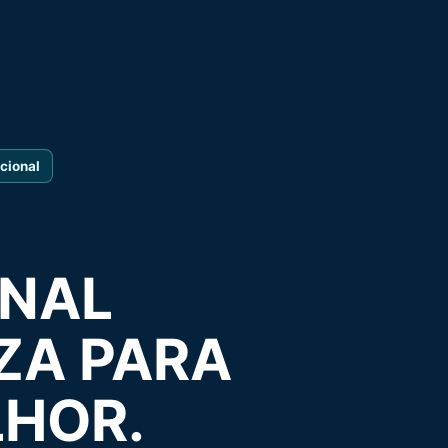
cional
ONAL
ZA PARA
LHOR.