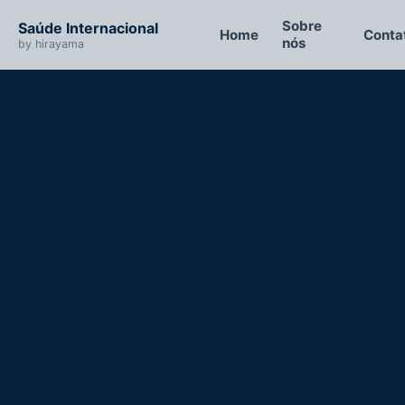
Sobre
Saúde Internacional
Home
Conta
nós
by hirayama