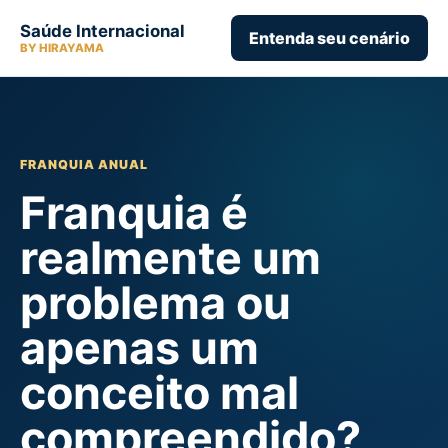
Saúde Internacional
Entenda seu cenário
BY HIRAYAMA
FRANQUIA ANUAL
Franquia é
realmente um
problema ou
apenas um
conceito mal
compreendido?