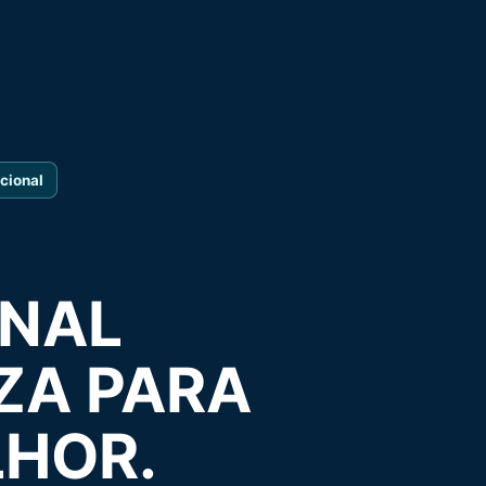
cional
ONAL
ZA PARA
LHOR.