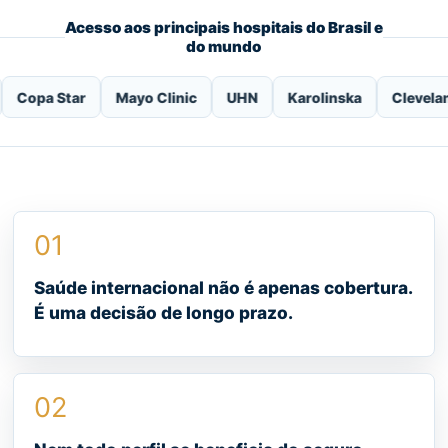
Acesso aos principais hospitais do Brasil e
do mundo
tar
Mayo Clinic
UHN
Karolinska
Cleveland Clinic
01
Saúde internacional não é apenas cobertura.
É uma decisão de longo prazo.
02