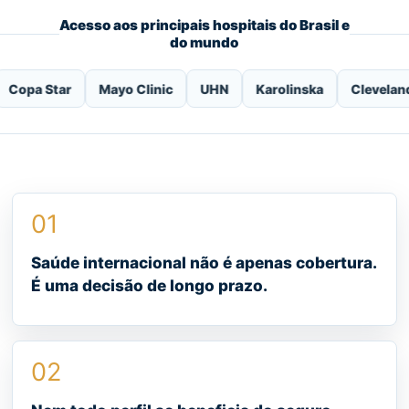
Acesso aos principais hospitais do Brasil e
do mundo
ar
Mayo Clinic
UHN
Karolinska
Cleveland Clinic
01
Saúde internacional não é apenas cobertura.
É uma decisão de longo prazo.
02