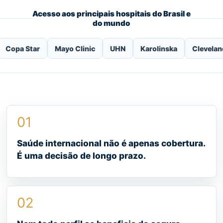
Acesso aos principais hospitais do Brasil e
do mundo
ar
Mayo Clinic
UHN
Karolinska
Cleveland Clinic
01
Saúde internacional não é apenas cobertura.
É uma decisão de longo prazo.
02