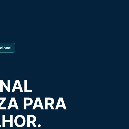
cional
ONAL
ZA PARA
LHOR.