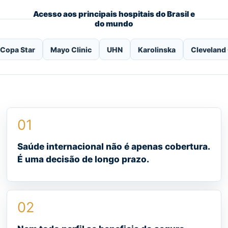
Acesso aos principais hospitais do Brasil e
do mundo
r
Mayo Clinic
UHN
Karolinska
Cleveland Clinic
01
Saúde internacional não é apenas cobertura.
É uma decisão de longo prazo.
02